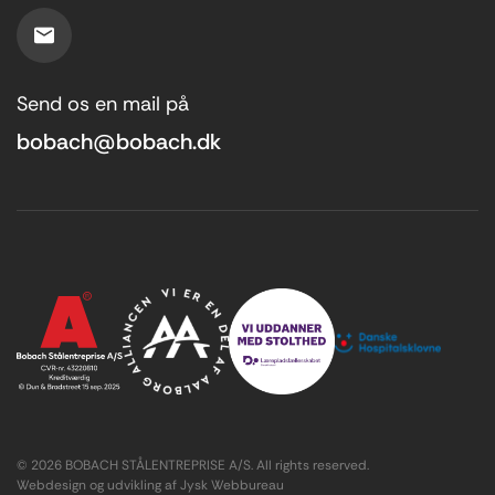
Send os en mail på
bobach@bobach.dk
© 2026 BOBACH STÅLENTREPRISE A/S. All rights reserved.
Webdesign og udvikling af Jysk Webbureau