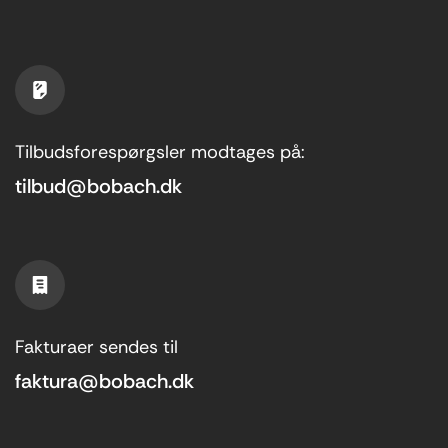
Tilbudsforespørgsler modtages på:
tilbud@bobach.dk
Fakturaer sendes til
faktura@bobach.dk