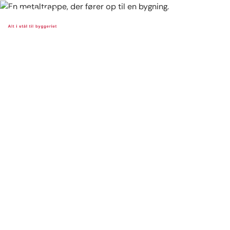
Stålkonstruktioner
Bobach udfører konstruktioner til en bred vifte af
projekter inden for både infrastruktur og byggeri.
Vores proces er den samme for alle produkter: Vi
håndterer hele forløbet – fra rådgivning og
beregning til fremstilling og montage – altid
tilpasset dine specifikke behov.