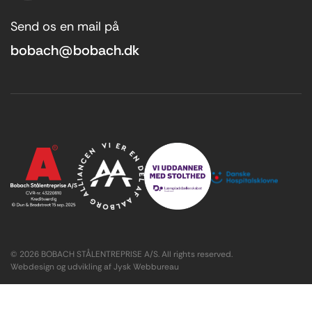
Send os en mail på
bobach@bobach.dk
© 2026 BOBACH STÅLENTREPRISE A/S. All rights reserved.
Webdesign og udvikling af Jysk Webbureau