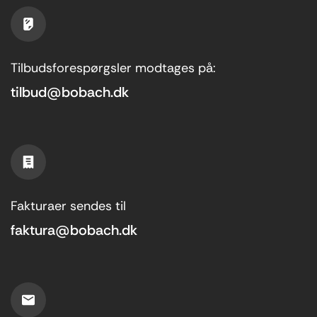
Tilbudsforespørgsler modtages på:
tilbud@bobach.dk
Fakturaer sendes til
faktura@bobach.dk