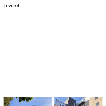
Leveret:
Altaner
Bænke
Cykelstativer
Tagterrasser med opbygning og værn
Værn på svalegange og i terræn
Værn og håndlister i trappeopgange