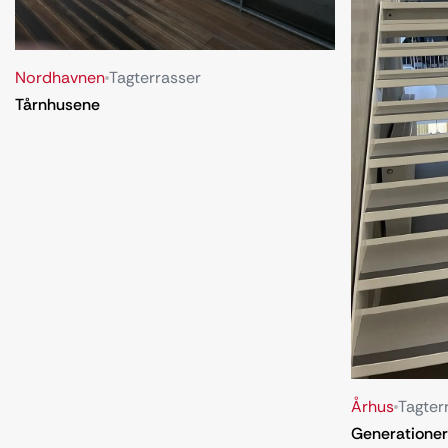
Nordhavnen
Tagterrasser
Tårnhusene
Århus
Tagter
Generatione