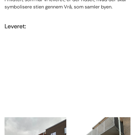
symbolisere stien gennem Vrå, som samler byen.
Leveret:
4 trappetårne med glasværn, træhåndlister og
faldsikring
Glasvægge
Glasbaldakiner
Trapper, udvendig