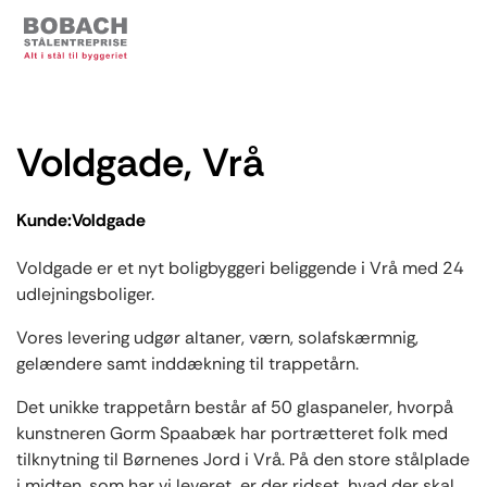
Voldgade, Vrå
Kunde:
Voldgade
Voldgade er et nyt boligbyggeri beliggende i Vrå med 24
udlejningsboliger.
Vores levering udgør altaner, værn, solafskærmnig,
gelændere samt inddækning til trappetårn.
Det unikke trappetårn består af 50 glaspaneler, hvorpå
kunstneren Gorm Spaabæk har portrætteret folk med
tilknytning til Børnenes Jord i Vrå. På den store stålplade
i midten, som har vi leveret, er der ridset, hvad der skal