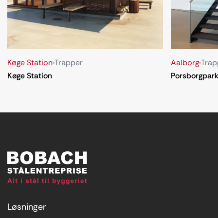
Køge Station
Trapper
Aalborg
Trap
Køge Station
Porsborgpar
Løsninger