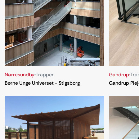
Nørresundby
Trapper
Gandrup
Tra
Børne Unge Universet - Stigsborg
Gandrup Plej